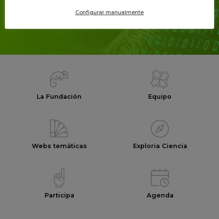
y recibe el mejor contenido de i+Descubre
Configurar manualmente
directo a tu email
La Fundación
Equipo
Webs temáticas
Exploria Ciencia
Participa
Agenda