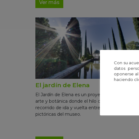
Ver más
Con su acue
datos perso
oponerse al
haciendo cli
El jardín de Elena
El Jardín de Elena es un proyecto que combina
arte y botánica donde el hilo conductor es un
recorrido de ida y vuelta entre las obras
pictóricas del museo.