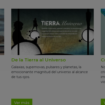
De la Tierra al Universo
C
Galaxias, supernovas, pulsares y planetas, la
No
emocionante magnitud del universo al alcance
cr
de tus ojos.
im
vid
Ver más