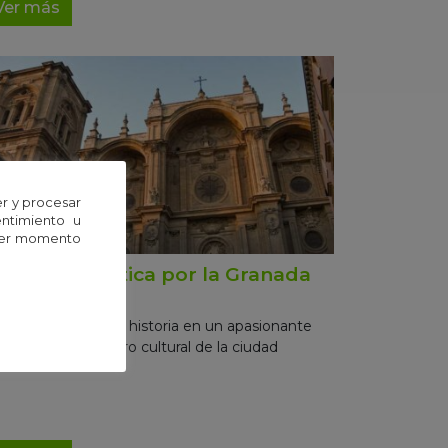
Ver más
r y procesar
entimiento u
uier momento
uta matemática por la Granada
onumental
te, matemáticas e historia en un apasionante
corrido por el centro cultural de la ciudad