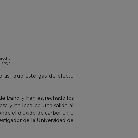
erecha,
 abeja.
do así que este gas de efecto
 de baño, y han estrechado los
a y no localice una salida al
onde el dióxido de carbono no
vestigador de la Universidad de