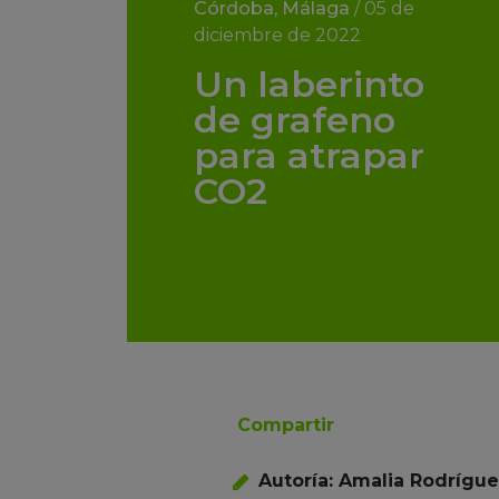
Córdoba
,
Málaga
/
05 de
diciembre de 2022
Un laberinto
de grafeno
para atrapar
CO2
Compartir
Autoría: Amalia Rodrígu