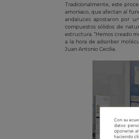
Tradicionalmente, este proce
amoniaco, que afectan al func
andaluces apostaron por una
compuestos sólidos de natu
estructura. “Hemos creado m
a la hora de adsorber molécu
Juan Antonio Cecilia.
Con su acue
datos perso
oponerse al
haciendo cli