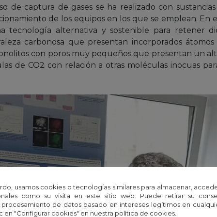
so de captura de gases se ha realizado con sustancias 
ionamiento de los equipos en los que se emplean. En es
 tecnología alternativa y sostenible para retener 
raleza carbonosa que presentan incorporados átomo
onolitos con poros muy pequeños que presentan un alt
las de CO2 con relación a otras moléculas inocuas pa
rdo, usamos cookies o tecnologías similares para almacenar, accede
nales como su visita en este sitio web. Puede retirar su cons
 procesamiento de datos basado en intereses legítimos en cualq
c en "Configurar cookies" en nuestra política de cookies.