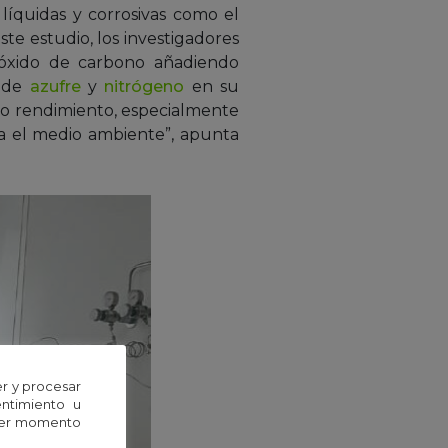
líquidas y corrosivas como el
te estudio, los investigadores
dióxido de carbono añadiendo
s de
azufre
y
nitrógeno
en su
o rendimiento, especialmente
ra el medio ambiente”, apunta
r y procesar
entimiento u
uier momento