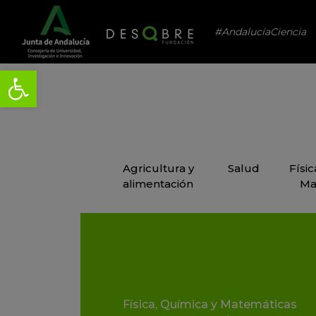
#AndalucíaCiencia
Agricultura y
Salud
Físi
alimentación
Ma
Física, Química y Matemáticas