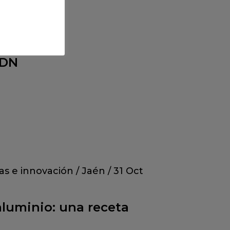
ov 2023
ADN
as e innovación
/
Jaén
/
31 Oct
 aluminio: una receta