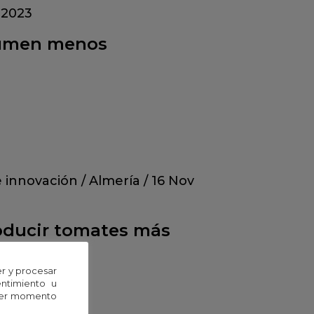
 2023
sumen menos
e innovación
/
Almería
/
16 Nov
roducir tomates más
r y procesar
entimiento u
uier momento