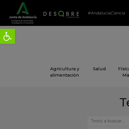
#AndalucíaCiencia
Agricultura y
Salud
Físi
alimentación
Ma
T