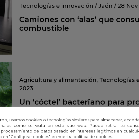
Tecnologías e innovación
/
Jaén
/
28 Nov
Camiones con ‘alas’ que con
combustible
Agricultura y alimentación
,
Tecnologías 
2023
Un ‘cóctel’ bacteriano para p
grandes
rdo, usamos cookies o tecnologías similares para almacenar, accede
nales como su visita en este sitio web. Puede retirar su cons
 procesamiento de datos basado en intereses legítimos en cualq
c en "Configurar cookies" en nuestra política de cookies.