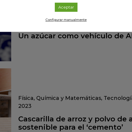
Aceptar
Configurar manualmente
Tecnologías e innovación
/
Huelva
/
13 N
Un azúcar como vehículo de 
Física, Química y Matemáticas
,
Tecnologí
2023
Cascarilla de arroz y polvo de
sostenible para el ‘cemento’