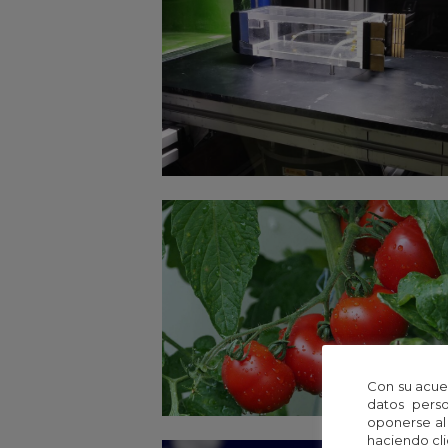
Con su acue
datos perso
oponerse al
haciendo cli