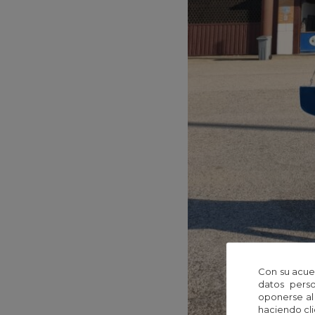
Con su acue
datos perso
oponerse al
haciendo cli