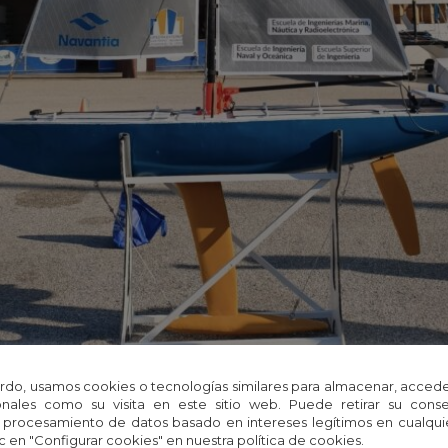
rdo, usamos cookies o tecnologías similares para almacenar, accede
nales como su visita en este sitio web. Puede retirar su cons
 procesamiento de datos basado en intereses legítimos en cualq
c en "Configurar cookies" en nuestra política de cookies.