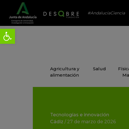
#AndalucíaCiencia
Agricultura y
Salud
Físi
alimentación
Ma
Tecnologías e innovación
Cádiz
/
27 de marzo de 2026