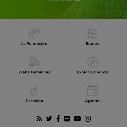
La Fundación
Equipo
Webs temáticas
Exploria Ciencia
Participa
Agenda