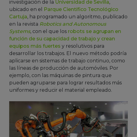
investigación de la
Universidad de Sevilla
,
ubicado en el
Parque Científico Tecnológico
Cartuja
, ha programado un algoritmo, publicado
en la revista
Robotics and Autonomous
Systems
, con el que los
robots se agrupan en
función de su capacidad de trabajo y crean
equipos más fuertes
y resolutivos para
desarrollar los trabajos. El nuevo método podría
aplicarse en sistemas de trabajo continuo, como
las líneas de producción de automóviles. Por
ejemplo, con las máquinas de pintura que
pueden agruparse para lograr resultados más
uniformes y reducir el material empleado.