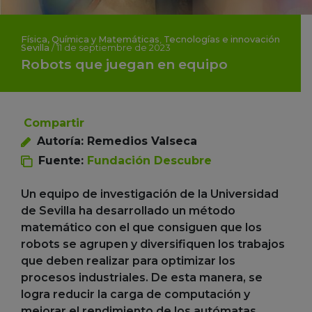
Física, Química y Matemáticas
,
Tecnologías e innovación
Sevilla
/
11 de septiembre de 2023
Robots que juegan en equipo
Compartir
Autoría: Remedios Valseca
Fuente:
Fundación Descubre
Un equipo de investigación de la Universidad
de Sevilla ha desarrollado un método
matemático con el que consiguen que los
robots se agrupen y diversifiquen los trabajos
que deben realizar para optimizar los
procesos industriales. De esta manera, se
logra reducir la carga de computación y
mejorar el rendimiento de los autómatas.