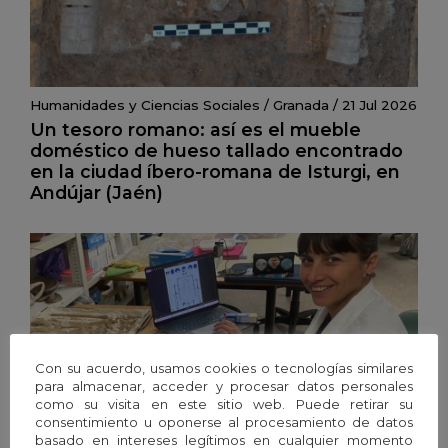
Humanidades y Ciencias Sociales
/
Granada
/
21 Jul 2026
Un tesoro romano: así es el mueble
doméstico de hueso tallado encontrado
en la ciudad íbero-romana de Isturgi, en
Andújar (Jaén)
Con su acuerdo, usamos cookies o tecnologías similares
para almacenar, acceder y procesar datos personales
como su visita en este sitio web. Puede retirar su
consentimiento u oponerse al procesamiento de datos
basado en intereses legítimos en cualquier momento