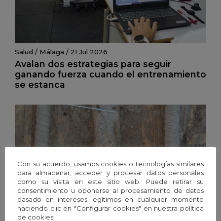
Salud
/
Málaga
/
21 Jul 2026
Avalan dos estrategias para seguir
ganando fuerza cuando el entrenamiento
se estanca
Con su acuerdo, usamos cookies o tecnologías similares
para almacenar, acceder y procesar datos personales
como su visita en este sitio web. Puede retirar su
consentimiento u oponerse al procesamiento de datos
basado en intereses legítimos en cualquier momento
haciendo clic en "Configurar cookies" en nuestra política
de cookies.