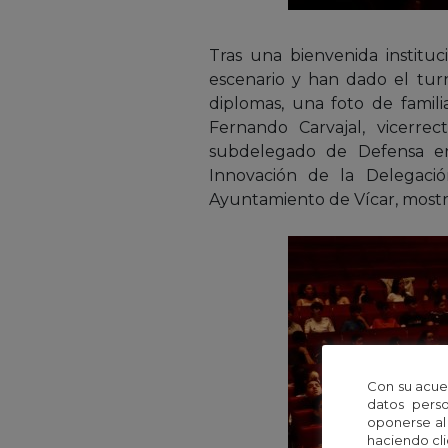
Tras una bienvenida instituc
escenario y han dado el turn
diplomas, una foto de famili
Fernando Carvajal, vicerre
subdelegado de Defensa en 
Innovación de la Delegació
Ayuntamiento de Vícar, mostra
Con su acue
datos perso
oponerse al
haciendo cli