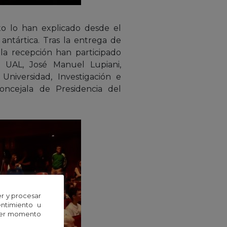
cto lo han explicado desde el
antártica. Tras la entrega de
 la recepción han participado
a UAL, José Manuel Lupiani,
niversidad, Investigación e
oncejala de Presidencia del
r y procesar
entimiento u
uier momento