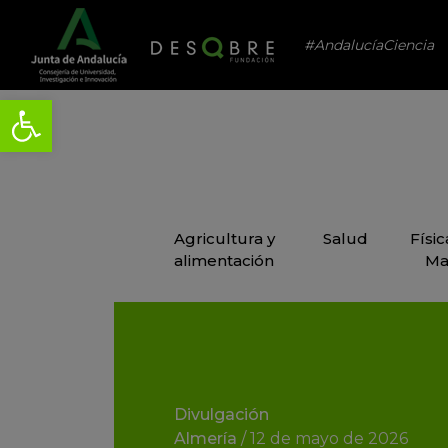
#AndalucíaCiencia
Agricultura y
Salud
Físi
alimentación
Ma
Divulgación
Almería
/
12 de mayo de 2026