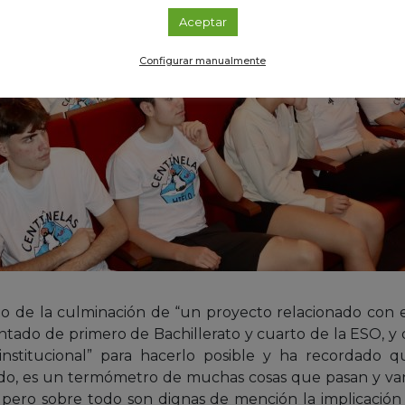
Aceptar
Configurar manualmente
to de la culminación de “un proyecto relacionado con 
antado de primero de Bachillerato y cuarto de la ESO, y 
 institucional” para hacerlo posible y ha recordado q
do, es un termómetro de muchas cosas que pasan y van
o, pero sobre todo son dignas de mención la implicación y