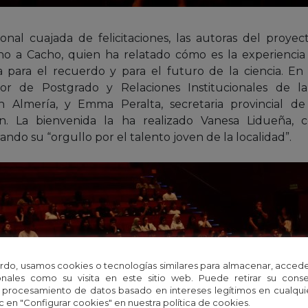
ional cuajada de felicitaciones, las autoras del proye
o a Cacho, quien ha relatado cómo es la experiencia 
a para el recuerdo y para el futuro de la ciencia. En
ctor de Postgrado y Relaciones Institucionales de l
Almería, y Emma Peralta, secretaria provincial de U
n. La bienvenida la ha realizado Vanesa Lidueña, c
ndo su “orgullo por el talento joven de la localidad”.
rdo, usamos cookies o tecnologías similares para almacenar, accede
nales como su visita en este sitio web. Puede retirar su cons
 procesamiento de datos basado en intereses legítimos en cualq
c en "Configurar cookies" en nuestra política de cookies.