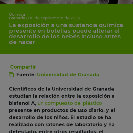
Química
Granada
/
08 de septiembre de 2025
La exposición a una sustancia química
presente en botellas puede alterar el
desarrollo de los bebés incluso antes
de nacer
Compartir
Fuente:
Universidad de Granada
Científicos de la Universidad de Granada
estudian la relación entre la exposición a
bisfenol A,
un compuesto del plástico
presente en productos de uso diario, y el
desarrollo de los niños. El estudio se ha
realizado con ratones de laboratorio y ha
detectado, entre otros resultados, el