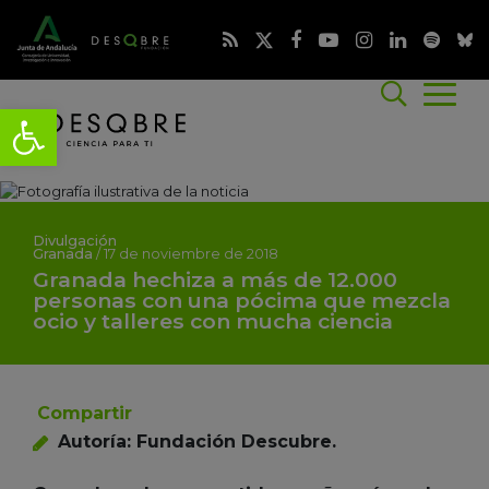
Divulgación
Granada
/
17 de noviembre de 2018
Granada hechiza a más de 12.000
personas con una pócima que mezcla
ocio y talleres con mucha ciencia
Compartir
Autoría: Fundación Descubre.