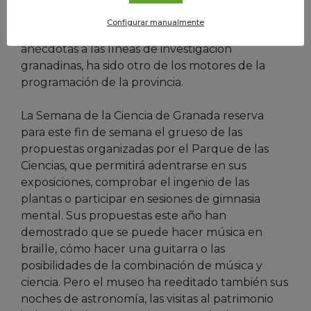
con Ciencia, centrada en sentar a los científicos
Configurar manualmente
con chavales para que pongan rostro y
anécdotas a las líneas de investigación
granadinas, ha sido otro de los motores de la
programación de la provincia.
La Semana de la Ciencia de Granada reserva
para este fin de semana el grueso de las
propuestas organizadas por el Parque de las
Ciencias, que permitirá adentrarse en sus
exposiciones, comprobar el ingenio de las
plantas o participar en sesiones de gimnasia
mental. Sus propuestas este año han
demostrado que se puede hacer música en
braille, cómo hacer una guitarra o las
posibilidades de la combinación de música y
ciencia. Pero el museo ha reeditado también sus
noches de astronomía, las visitas al patrimonio