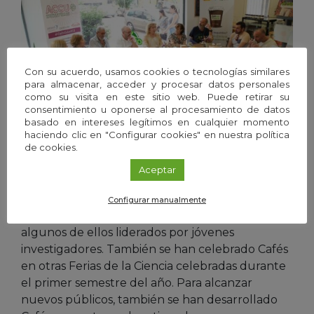
Con su acuerdo, usamos cookies o tecnologías similares
para almacenar, acceder y procesar datos personales
como su visita en este sitio web. Puede retirar su
consentimiento u oponerse al procesamiento de datos
basado en intereses legítimos en cualquier momento
haciendo clic en "Configurar cookies" en nuestra política
de cookies.
Café con Ciencia celebrado con pacientes y familiares de la
Asociación ACCU en la cafetería-ecomercado Bioalverde, un nevo
espacio donde en esta edición se han celebrado Cafés con Ciencia.
Aceptar
Al mismo tiempo,
la Feria de la Ciencia de Sevilla
Configurar manualmente
ha contado con diversos Cafés con Ciencia,
algunos de ellos liderados por jóvenes
investigadores. También se han celebrado Cafés
en otras Ferias de la Ciencia celebradas durante
el primer semestre del año. Para alcanzar
nuevos públicos, también se han desarrollado