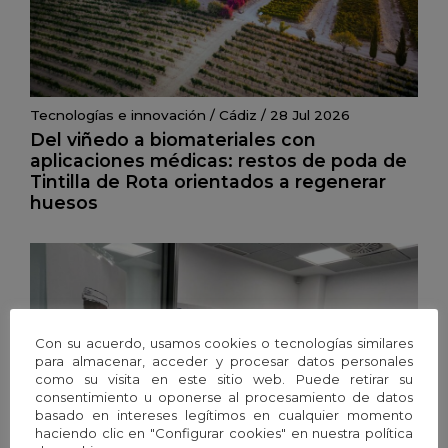
Tecnologías e innovación
/
Cádiz
/
28 Jul 2026
Del viñedo a biomateriales con
aplicaciones médicas: restos de poda de
Tintilla de Rota orientados a regenerar
huesos
Con su acuerdo, usamos cookies o tecnologías similares
para almacenar, acceder y procesar datos personales
como su visita en este sitio web. Puede retirar su
consentimiento u oponerse al procesamiento de datos
basado en intereses legítimos en cualquier momento
haciendo clic en "Configurar cookies" en nuestra política