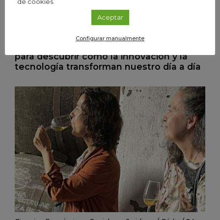
de cookies.
Aceptar
Divulgación
/
Andalucía
/
27 Jul 2026
Configurar manualmente
Cafés con Ciencia: divulgación científica
para descubrir cómo la innovación y la
tecnología transforman nuestro día a día