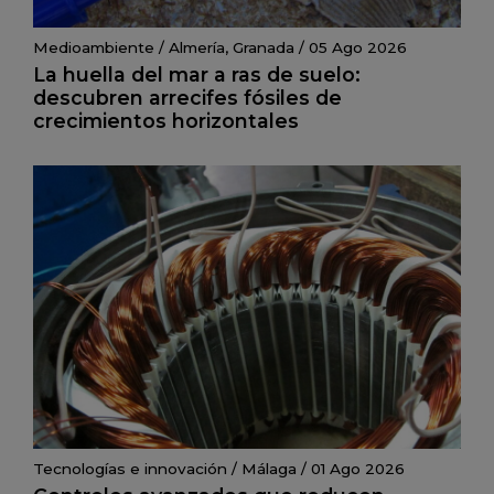
Medioambiente
/
Almería
,
Granada
/
05 Ago 2026
La huella del mar a ras de suelo:
descubren arrecifes fósiles de
crecimientos horizontales
Tecnologías e innovación
/
Málaga
/
01 Ago 2026