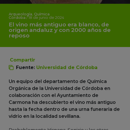
Arqueología
,
Química
Córdoba
/
18 de junio de 2024
El vino más antiguo era blanco, de
origen andaluz y con 2000 años de
reposo
Compartir
Fuente:
Universidad de Córdoba
Un equipo del departamento de Química
Orgánica de la Universidad de Córdoba en
colaboración con el Ayuntamiento de
Carmona ha descubierto el vino más antiguo
hasta la fecha dentro de una urna funeraria de
vidrio en la localidad sevillana.