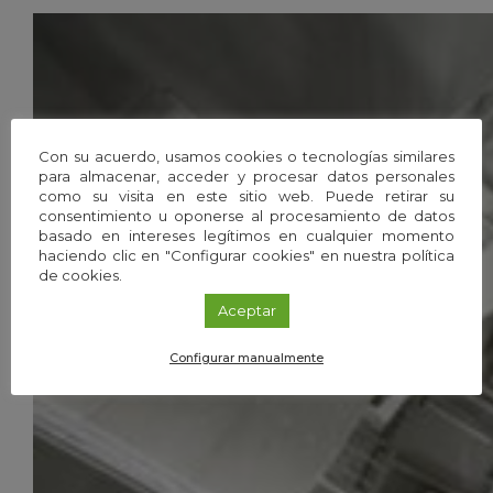
Con su acuerdo, usamos cookies o tecnologías similares
para almacenar, acceder y procesar datos personales
como su visita en este sitio web. Puede retirar su
consentimiento u oponerse al procesamiento de datos
basado en intereses legítimos en cualquier momento
haciendo clic en "Configurar cookies" en nuestra política
de cookies.
Aceptar
Configurar manualmente