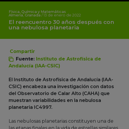
Física, Química y Matemáticas
Almería
,
Granada
/
13 de enero de 2022
El reencuentro 30 años después con
una nebulosa planetaria
Compartir
Fuente:
Instituto de Astrofísica de
Andalucía (IAA-CSIC)
El Instituto de Astrofísica de Andalucía (IAA-
CSIC) encabeza una investigación con datos
del Observatorio de Calar Alto (CAHA) que
muestran variabilidades en la nebulosa
planetaria IC4997.
Las nebulosas planetarias constituyen una de
las etapas finales en la vida de estrellas similares