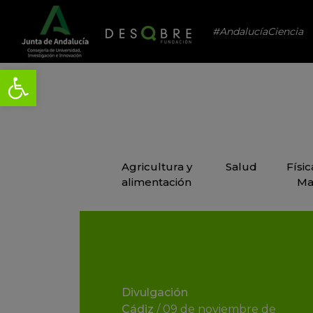
#AndalucíaCiencia
Agricultura y
Salud
Físi
alimentación
Ma
Divulgación
Cádiz
/
09 de noviembre de