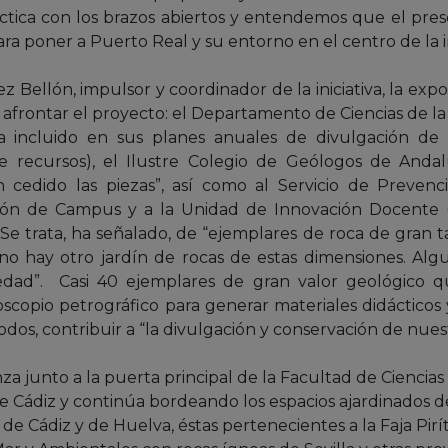
tica con los brazos abiertos y entendemos que el pres
a poner a Puerto Real y su entorno en el centro de la 
 Bellón, impulsor y coordinador de la iniciativa, la expo
 afrontar el proyecto: el Departamento de Ciencias de la 
ha incluido en sus planes anuales de divulgación de l
e recursos), el Ilustre Colegio de Geólogos de Andal
cedido las piezas”, así como al Servicio de Prevenc
ación de Campus y a la Unidad de Innovación Docente (
 Se trata, ha señalado, de “ejemplares de roca de gran
no hay otro jardín de rocas de estas dimensiones. Al
edad”. Casi 40 ejemplares de gran valor geológico 
scopio petrográfico para generar materiales didácticos y
odos, contribuir a “la divulgación y conservación de nue
za junto a la puerta principal de la Facultad de Ciencia
e Cádiz y continúa bordeando los espacios ajardinados 
 de Cádiz y de Huelva, éstas pertenecientes a la Faja Pirít