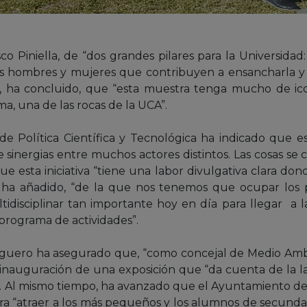
co Piniella, de “dos grandes pilares para la Universidad: 
los hombres y mujeres que contribuyen a ensancharla y 
, ha concluido, que “esta muestra tenga mucho de ico
ma, una de las rocas de la UCA”.
a de Política Científica y Tecnológica ha indicado que 
 sinergias entre muchos actores distintos. Las cosas s
ue esta iniciativa “tiene una labor divulgativa clara don
as, ha añadido, “de la que nos tenemos que ocupar los p
disciplinar tan importante hoy en día para llegar a la
programa de actividades”.
Salguero ha asegurado que, “como concejal de Medio Am
la inauguración de una exposición que “da cuenta de la 
. Al mismo tiempo, ha avanzado que el Ayuntamiento de 
ara “atraer a los más pequeños y los alumnos de secunda