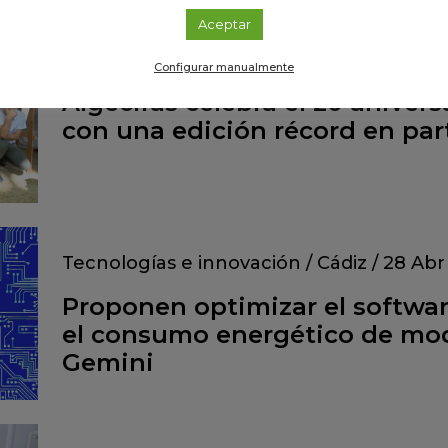
Aceptar
Divulgación
/
Cádiz
/
07 May 2026
Configurar manualmente
Algeciras celebra el 20 anivers
con una edición récord en par
Tecnologías e innovación
/
Cádiz
/
28 Abr
Proponen optimizar el software
el consumo energético de mo
Gemini