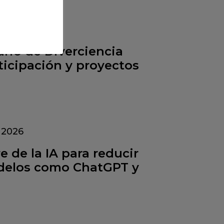
ario de Diverciencia
ticipación y proyectos
 2026
 de la IA para reducir
delos como ChatGPT y