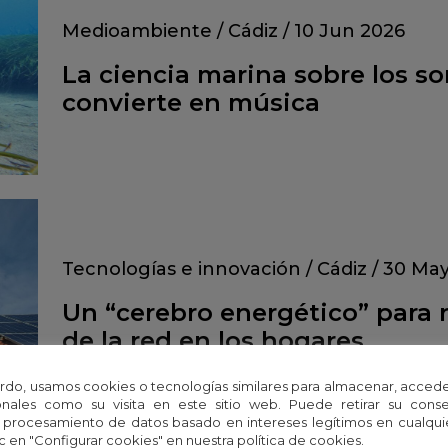
Medioambiente
/
Cádiz
/
10 Jun 2026
La ciencia marina sobre los s
convierte en música
Tecnologías e innovación
/
Cádiz
/
30 May
Un “cerebro energético” para 
de la red en los hogares
rdo, usamos cookies o tecnologías similares para almacenar, accede
nales como su visita en este sitio web. Puede retirar su cons
 procesamiento de datos basado en intereses legítimos en cualq
c en "Configurar cookies" en nuestra política de cookies.