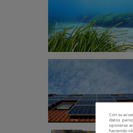
Con su acue
datos perso
oponerse al
haciendo cli