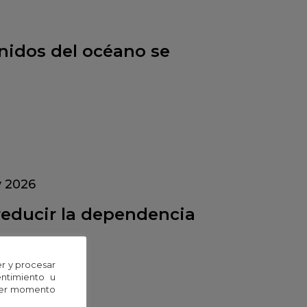
onidos del océano se
 2026
reducir la dependencia
r y procesar
entimiento u
uier momento