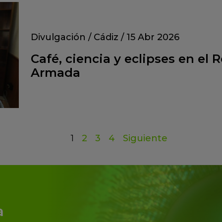
Divulgación
/
Cádiz
/
15 Abr 2026
Café, ciencia y eclipses en el 
Armada
1
2
3
4
Siguiente
a