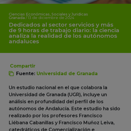
Ciencias Económicas, Sociales y Juridicas
Granada
/
13 de diciembre de 2024
Dedicados al sector servicios y más
de 9 horas de trabajo diario: la ciencia
analiza la realidad de los autónomos
andaluces
Compartir
Fuente:
Universidad de Granada
Un estudio nacional en el que colabora la
Universidad de Granada (UGR), incluye un
análisis en profundidad del perfil de los
autónomos de Andalucía. Este estudio ha sido
realizado por los profesores Francisco
Liébana Cabanillas y Francisco Muñoz Leiva,
catedráticos de Comercialización e