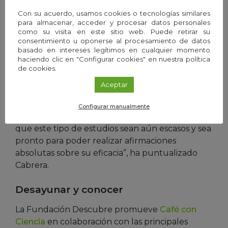
Con su acuerdo, usamos cookies o tecnologías similares
Para finalizar, esta joven investigadora ha
para almacenar, acceder y procesar datos personales
indicado que existen estudios recientes con
como su visita en este sitio web. Puede retirar su
consentimiento u oponerse al procesamiento de datos
técnicas más innovadoras como la realidad
basado en intereses legítimos en cualquier momento
virtual, la TMS (estimulación magnética
haciendo clic en "Configurar cookies" en nuestra política
transcraneal) y la tdcs (estimulación transcraneal
de cookies.
por corriente directa) que también parecen
Aceptar
indicar mejoras en estos pacientes. “Sin embargo,
el alto coste de estos tratamientos y el difícil
Configurar manualmente
acceso a ellos para muchos investigadoras, hace
que este tipo de estudios sean aún escasos y sea
pronto para poder realizar afirmaciones
absolutas sobre su eficacia”, ha puntualizado
Cabrera.
Desayunar y conocer
La Fundación Descubre promueve
Café con
Ciencia
en colaboración con las principales