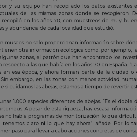
ador y su equipo han recopilado los datos existentes e
ctuales de las mismas zonas donde se recogieron. D
o recopiló en los años 70, con muestreos de muy buena
es y abundancia de cada localidad que estudió.
en museos no solo proporcionan información sobre dónd
tienen otra información ecológica como, por ejemplo, la
 algunas zonas, el patrón que han encontrado los investi
respecto a las que había en los años 70 en España. “La
res en esa época, y ahora forman parte de la ciudad o
s. Sin embargo, en las zonas con menos actividad huma
 si cuidamos las abejas, estamos a tiempo de revertir es
nas 1.000 especies diferentes de abejas. “Es el doble 
artomeus. A pesar de esta riqueza, hay escasa informació
 no había programas de monitorización, lo que dificulta
No tenemos claro ni lo que hay ahora”, añade. Por lo ta
rimer paso para llevar a cabo acciones concretas de conse