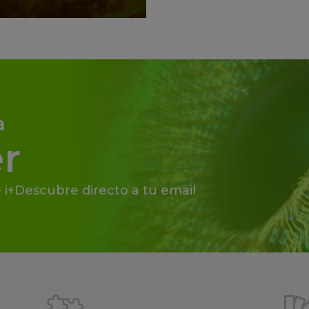
a
r
 i+Descubre directo a tu email