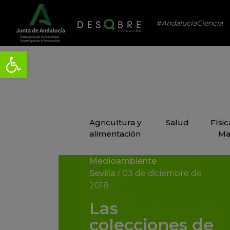
#AndalucíaCiencia
Agricultura y
Salud
Físi
alimentación
Ma
Medioambiente
Sevilla
/
03 de diciembre de
2018
Las
colecciones de