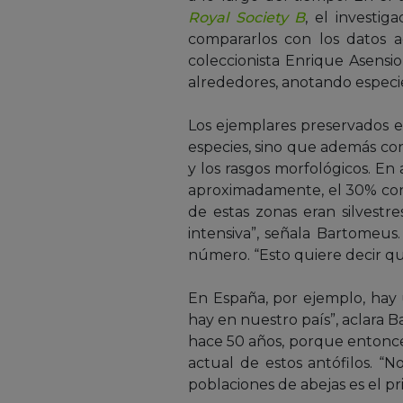
Royal Society B
, el investig
compararlos con los datos a
coleccionista Enrique Asensi
alrededores, anotando especi
Los ejemplares preservados 
especies, sino que además con
y los rasgos morfológicos. En
aproximadamente, el 30% con 
de estas zonas eran silvest
intensiva”, señala Bartomeu
número. “Esto quiere decir que
En España, por ejemplo, hay u
hay en nuestro país”, aclara B
hace 50 años, porque entonces
actual de estos antófilos. “
poblaciones de abejas es el p