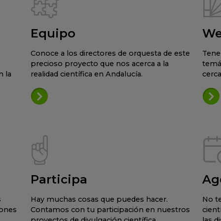
Equipo
We
Conoce a los directores de orquesta de este
Tene
precioso proyecto que nos acerca a la
temá
 la
realidad científica en Andalucía.
cerca
Participa
Ag
s
Hay muchas cosas que puedes hacer.
No te
iones
Contamos con tu participación en nuestros
cient
proyectos de divulgación científica.
las d