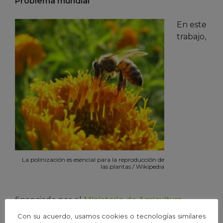
Problema mundial
En este
trabajo,
La polinización es esencial para la reproducción de
las plantas / Wikipedia
financiado por el
Ministerio de Agricultura,
Alimentación y Medioambiente
, los
Con su acuerdo, usamos cookies o tecnologías similares