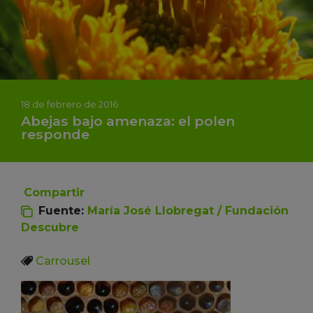
18 de febrero de 2016
Abejas bajo amenaza: el polen
responde
Compartir
Fuente:
María José Llobregat / Fundación
Descubre
Carrousel