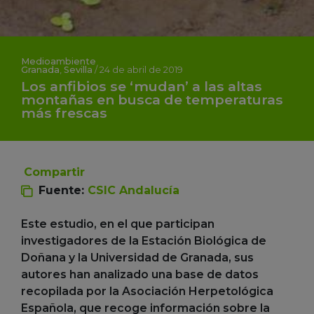
Medioambiente
Granada
,
Sevilla
/
24 de abril de 2019
Los anfibios se ‘mudan’ a las altas
montañas en busca de temperaturas
más frescas
Compartir
Fuente:
CSIC Andalucía
Este estudio, en el que participan
investigadores de la Estación Biológica de
Doñana y la Universidad de Granada, sus
autores han analizado una base de datos
recopilada por la Asociación Herpetológica
Española, que recoge información sobre la