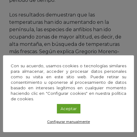
periodo de tiempo.
Los resultados demuestran que las
temperaturas han ido aumentando en la
península, las especies de anfibios han ido
ocupando zonas de mayor altitud, es decir, de
alta montaña, en búsqueda de temperaturas
más frescas. Según explica Gregorio Moreno-
Rueda, profesor de la
Universidad de Granada
,
subir a zonas de montaña más altas puede
Con su acuerdo, usamos cookies o tecnologías similares
para almacenar, acceder y procesar datos personales
representar una rápida respuesta al cambio
como su visita en este sitio web. Puede retirar su
climático para las especies que noconsiguen
consentimiento u oponerse al procesamiento de datos
desplazarse hacia latitudes con temperaturas y
basado en intereses legítimos en cualquier momento
haciendo clic en "Configurar cookies" en nuestra política
precipitaciones más favorables. Es el caso de los
de cookies.
anfibios ibéricos, que ven limitados sus
Aceptar
desplazamientos hacia el norte de la península
por barreras geográficas como el mar y los
Configurar manualmente
Pirineos.