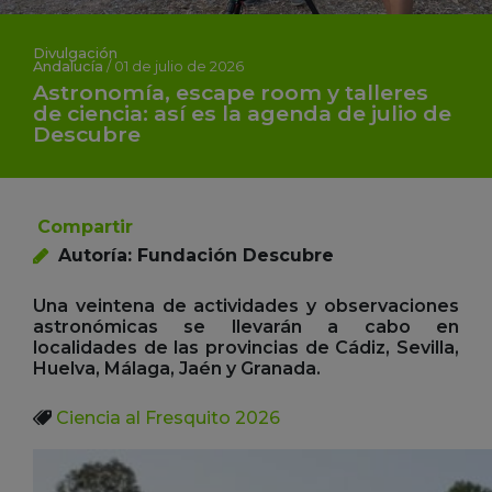
Divulgación
Andalucía
/
01 de julio de 2026
Astronomía, escape room y talleres
de ciencia: así es la agenda de julio de
Descubre
Compartir
Autoría: Fundación Descubre
Una veintena de actividades y observaciones
astronómicas se llevarán a cabo en
localidades de las provincias de Cádiz, Sevilla,
Huelva, Málaga, Jaén y Granada.
Ciencia al Fresquito 2026