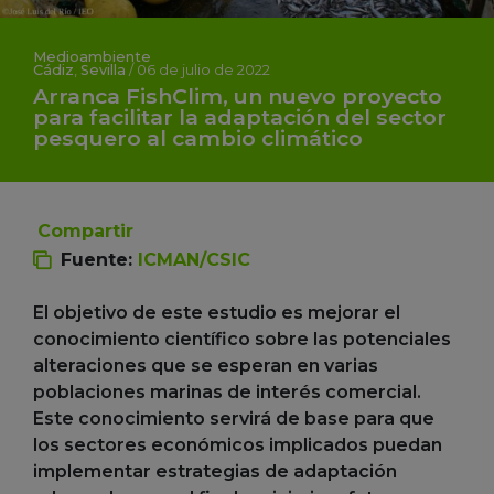
Medioambiente
Cádiz
,
Sevilla
/
06 de julio de 2022
Arranca FishClim, un nuevo proyecto
para facilitar la adaptación del sector
pesquero al cambio climático
Compartir
Fuente:
ICMAN/CSIC
El objetivo de este estudio es mejorar el
conocimiento científico sobre las potenciales
alteraciones que se esperan en varias
poblaciones marinas de interés comercial.
Este conocimiento servirá de base para que
los sectores económicos implicados puedan
implementar estrategias de adaptación