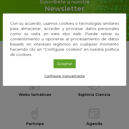
Suscríbete a nuestra
Newsletter
y recibe el mejor contenido de i+Descubre
directo a tu email
Con su acuerdo, usamos cookies o tecnologías similares
para almacenar, acceder y procesar datos personales
como su visita en este sitio web. Puede retirar su
consentimiento u oponerse al procesamiento de datos
basado en intereses legítimos en cualquier momento
haciendo clic en "Configurar cookies" en nuestra política
de cookies.
Aceptar
La Fundación
Equipo
Configurar manualmente
Webs temáticas
Exploria Ciencia
Participa
Agenda