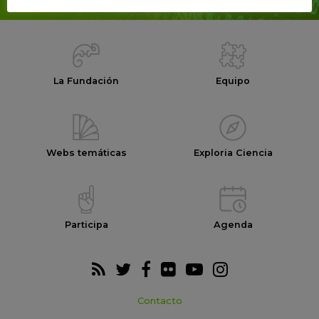
La Fundación
Equipo
Webs temáticas
Exploria Ciencia
Participa
Agenda
Contacto