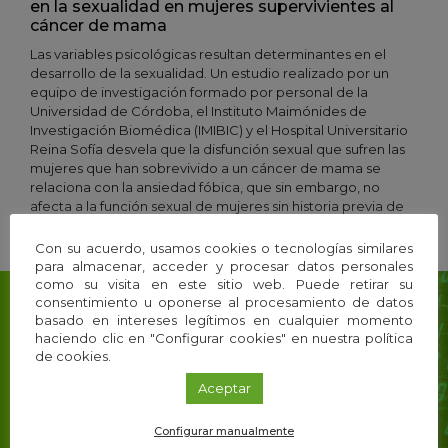
en la sexualidad en mujeres supervivientes al
cáncer de mama
Las variables psicológicas resultan determinantes en el
desarrollo de la sexualidad. Un estudio realizado por un
equipo de investigación formado por personal de la
Universidad de Córdoba, el Instituto Maimónides de
Investigación Biomédica (IMIBIC) y el Hospital Universitario
Reina Sofía desvela que la disfunción sexual que sufren las
mujeres que han sobrevivido a un cáncer de mama se
relaciona con la ansiedad fóbica, que sin embargo, no
afecta a la función sexual de mujeres sin historia previa de
cáncer.
Con su acuerdo, usamos cookies o tecnologías similares
para almacenar, acceder y procesar datos personales
como su visita en este sitio web. Puede retirar su
consentimiento u oponerse al procesamiento de datos
basado en intereses legítimos en cualquier momento
haciendo clic en "Configurar cookies" en nuestra política
Suscríbete a nuestra
de cookies.
Newsletter
Aceptar
y recibe el mejor contenido de i+Descubre
directo a tu email
Configurar manualmente