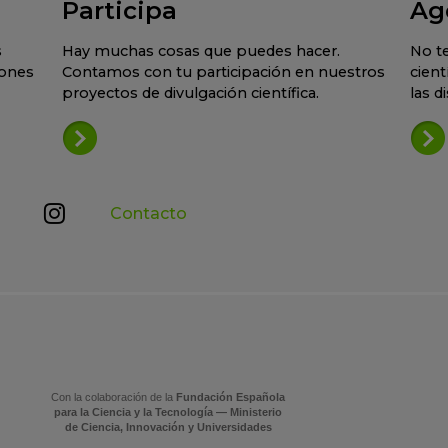
Participa
Ag
s
Hay muchas cosas que puedes hacer.
No te
iones
Contamos con tu participación en nuestros
cient
proyectos de divulgación científica.
las d
Contacto
Con la colaboración de la
Fundación Española
para la Ciencia y la Tecnología — Ministerio
de Ciencia, Innovación y Universidades