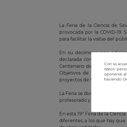
La Feria de la Ciencia de Se
provocada por la COVID-19. Se 
para facilitar la visitas del púb
En su decimonovena edición,
declarada como actividad de
Con su acue
Centenario de la expedición 
datos perso
Objetivos de Desarrollo Sos
oponerse al
haciendo cli
proyectos de STEM+A (Ciencia,
La Feria se divide en cinco es
profesorado y el área de juegos
En esta 19ª Feria de la Cienc
diferentes, a los que hay que