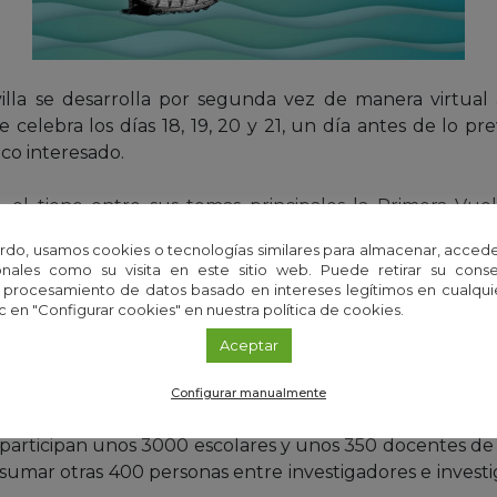
villa se desarrolla por segunda vez de manera virtual 
celebra los días 18, 19, 20 y 21, un día antes de lo prev
lico interesado.
 el tiene entre sus temas principales la Primera Vue
 excepcional interés público por la Comisión Naciona
rdo, usamos cookies o tecnologías similares para almacenar, accede
de la primera vuelta al mundo de Fernando Magallanes 
nales como su visita en este sitio web. Puede retirar su cons
tenible, centrados sobre todo en los temas de salud y
 procesamiento de datos basado en intereses legítimos en cualq
c en "Configurar cookies" en nuestra política de cookies.
 Tecnología, Ingeniería, Matemáticas + Arte).
Aceptar
pacios virtuales: el pabellón de entidades, el pabellón de 
 y vistas sorpresas a la Feria.
Configurar manualmente
ia participan unos 3000 escolares y unos 350 docentes d
 sumar otras 400 personas entre investigadores e invest