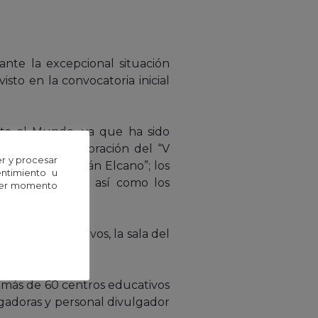
ante la excepcional situación
isto en la convocatoria inicial
lta al Mundo, ya que ha sido
l de la Conmemoración del “V
r y procesar
y Juan Sebastián Elcano”; los
entimiento u
 biodiversidad, así como los
uier momento
centros educativos, la sala del
e más de 60 centros educativos
igadoras y personal divulgador