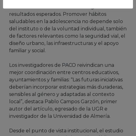
o en bici al centro educativo no logran los
resultados esperados. Promover hábitos
saludables en la adolescencia no depende solo
del instituto o de la voluntad individual, también
de factores relevantes como la seguridad vial, el
diseño urbano, las infraestructuras y el apoyo
familiar y social.
Los investigadores de PACO reivindican una
mejor coordinación entre centros educativos,
ayuntamientos y familias: “Las futuras iniciativas
deberían incorporar estrategias más duraderas,
sensibles al género y adaptadas al contexto
local”, destaca Pablo Campos Garzón, primer
autor del artículo, egresado de la UGR e
investigador de la Universidad de Almería.
Desde el punto de vista institucional, el estudio