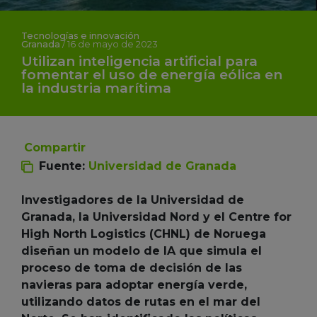
Tecnologías e innovación
Granada
/
16 de mayo de 2023
Utilizan inteligencia artificial para
fomentar el uso de energía eólica en
la industria marítima
Compartir
Fuente:
Universidad de Granada
Investigadores de la Universidad de
Granada, la Universidad Nord y el Centre for
High North Logistics (CHNL) de Noruega
diseñan un modelo de IA que simula el
proceso de toma de decisión de las
navieras para adoptar energía verde,
utilizando datos de rutas en el mar del