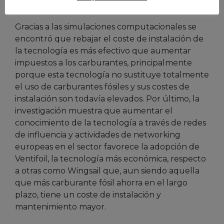
de la inversión.
Gracias a las simulaciones computacionales se
encontró que rebajar el coste de instalación de
la tecnología es más efectivo que aumentar
impuestos a los carburantes, principalmente
porque esta tecnología no sustituye totalmente
el uso de carburantes fósiles y sus costes de
instalación son todavía elevados. Por último, la
investigación muestra que aumentar el
conocimiento de la tecnología a través de redes
de influencia y actividades de networking
europeas en el sector favorece la adopción de
Ventifoil, la tecnología más económica, respecto
a otras como Wingsail que, aun siendo aquella
que más carburante fósil ahorra en el largo
plazo, tiene un coste de instalación y
mantenimiento mayor.