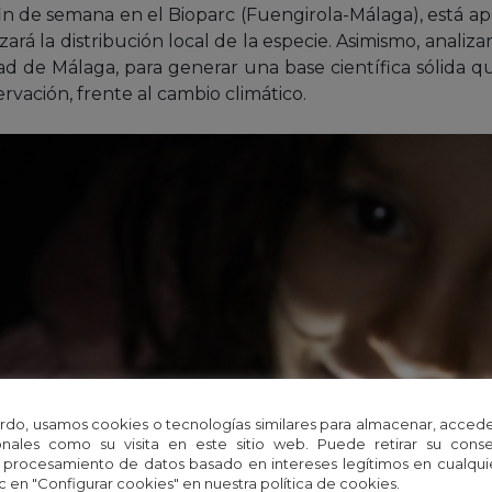
e fin de semana en el Bioparc (Fuengirola-Málaga), está 
izará la distribución local de la especie. Asimismo, anali
d de Málaga, para generar una base científica sólida que
ervación, frente al cambio climático.
rdo, usamos cookies o tecnologías similares para almacenar, accede
nales como su visita en este sitio web. Puede retirar su cons
 procesamiento de datos basado en intereses legítimos en cualq
c en "Configurar cookies" en nuestra política de cookies.