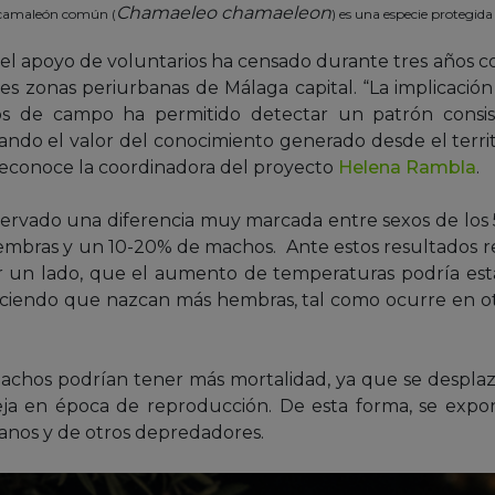
Chamaeleo chamaeleon
 camaleón común (
) es una especie protegida 
 el apoyo de voluntarios ha censado durante tres años c
 zonas periurbanas de Málaga capital. “La implicación 
os de campo ha permitido detectar un patrón consis
iando el valor del conocimiento generado desde el terri
 reconoce la coordinadora del proyecto
Helena Rambla
.
servado una diferencia muy marcada entre sexos de los 
mbras y un 10-20% de machos. Ante estos resultados repe
or un lado, que el aumento de temperaturas podría est
ciendo que nazcan más hembras, tal como ocurre en ot
machos podrían tener más mortalidad, ya que se desplaz
ja en época de reproducción. De esta forma, se exp
anos y de otros depredadores.