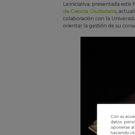
La iniciativa, presentada est
de Ciencia Ciudadana
, actual
colaboración con la Universida
orientar la gestión de su cons
Con su acue
datos perso
oponerse al
haciendo cli