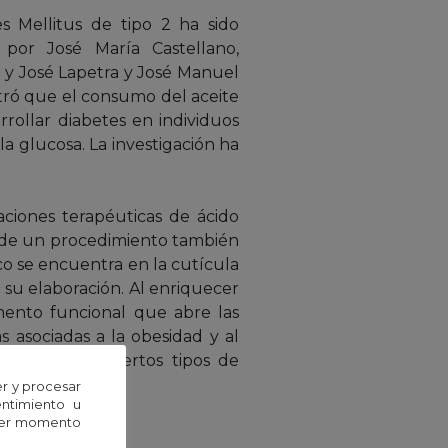
s Mellitus de tipo 2 ha sido
or José María Castellano,
, y José Lapetra y José Manuel
stró que el consumo del aceite
rrollar diabetes en individuos
la glucosa. La investigación ha
ciones terapéuticas de ácido
és de un procedimiento también
co se encuentra en la cutícula
 su elaboración. Al enriquecer
mento funcional que abre las
 asociadas a la obesidad y al
erativas, y ciertos tipos de
r y procesar
entimiento u
uier momento