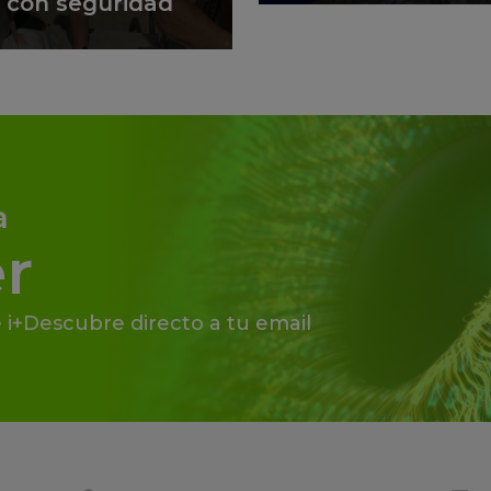
lo con seguridad
a
r
 i+Descubre directo a tu email