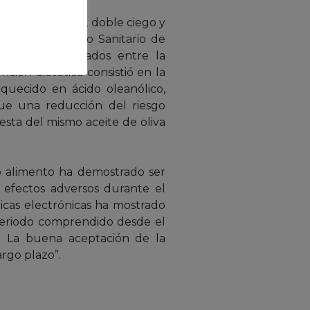
o, aleatorizado, doble ciego y
 con el Distrito Sanitario de
béticos, reclutados entre la
nción dietética consistió en la
riquecido en ácido oleanólico,
 fue una reducción del riesgo
esta del mismo aceite de oliva
o alimento ha demostrado ser
o efectos adversos durante el
dicas electrónicas ha mostrado
 periodo comprendido desde el
o. La buena aceptación de la
argo plazo”.