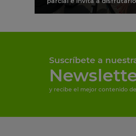
parcial e invita a disfrutar
Suscríbete a nuestr
Newslette
y recibe el mejor contenido de