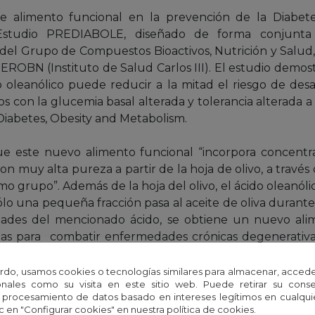
ste alimento funcional en la prevención de la Diabete
studio PREDIABOLE, diseñado de forma conjunta p
r del Grupo de Compuestos Bioactivos, Nutrición y Salud
BEROBN (Instituto de Salud Carlos III). El estudio demo
 oleanólico puede reducir a la mitad el riesgo de desa
los con la glucemia basal alterada y tolerancia alterada a 
iabetes, Obesity and Metabolism.
ue este nuevo alimento funcional “incorpora concentra
con muy alta pureza a partir de la hoja de olivo, a trav
o grupo”. Además de la hoja del olivo, el ácido oleanóli
sólo una pequeña fracción pasa al aceite de oliva durante
dades del mencionado ácido, se obtiene un nuevo ali
das para combatir enfermedades crónicas degenerativas
betes, las enfermedades cardiovasculares y neurodegen
rdo, usamos cookies o tecnologías similares para almacenar, accede
nales como su visita en este sitio web. Puede retirar su cons
 procesamiento de datos basado en intereses legítimos en cualq
rimaria
c en "Configurar cookies" en nuestra política de cookies.