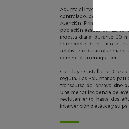
Apunta el investigador del IG
controlado, desarrollado ent
Atención Primaria de Sevill
población asistida por 25 cent
ingesta diaria, durante 30 me
libremente distribuido entre
relativo de desarrollar diabe
comercial sin enriquecer.
Concluye Castellano Orozco 
segura. Los voluntarios part
transcurso del ensayo, sino q
una menor incidencia de even
reclutamiento hasta dos año
intervención dietética y su pa