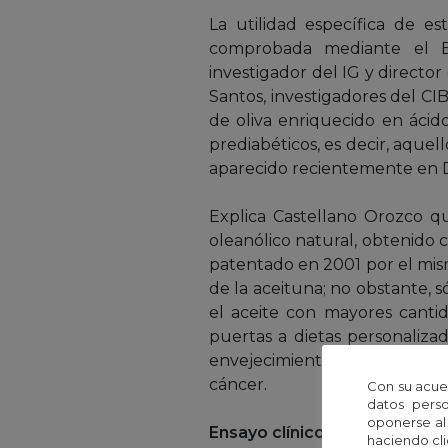
La utilidad específica de e
comprobada mediante el E
investigador del IG y directo
Santos, investigadores del CI
de oliva enriquecido en ácido
prediabéticos, es decir, aquel
aparecido recientemente en D
Explica Castellano Orozco q
oleanólico natural, obtenido 
patentado en 2001 por el mism
de la aceituna; no obstante, 
el aceite con mayores canti
puertas a dietas personaliza
envejecimiento, como la dia
cáncer.
Con su acue
datos perso
oponerse al
Ensayo clínico en atención p
haciendo cli