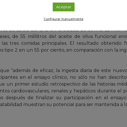
Aceptar
 que el Estudio PREDIABOLE es un estudio clínico pioner
re los años 2010 y 2018, con una estrecha coordinación
Configurar manualmente
a. En el ensayo han participado 176 individuos predia
ros de salud del SAS en la ciudad de Sevilla. La interve
ses, de 55 mililitros del aceite de oliva funcional en
 las tres comidas principales. El resultado obtenido
tes tipo 2 en un 55 por ciento, en comparación con la ing
que “además de eficaz, la ingesta diaria de este nuev
icipantes en el ensayo clínico, no sólo no han descrit
ue un primer estudio retrospectivo de las historias mé
tos cardiovasculares, renales y hepáticos durante el
s después de finalizar su participación en el ensay
latabilidad muestran su potencial para ser mantenida a l