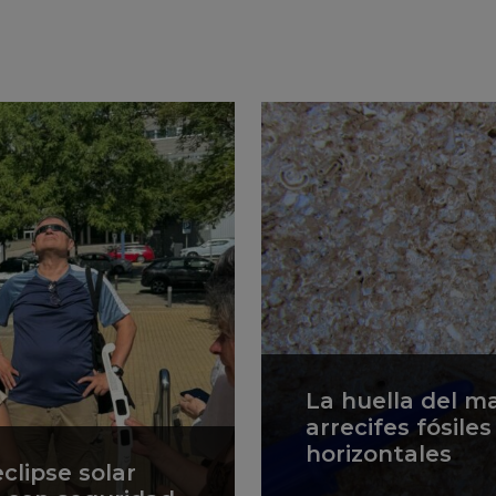
La huella del m
arrecifes fósile
horizontales
clipse solar