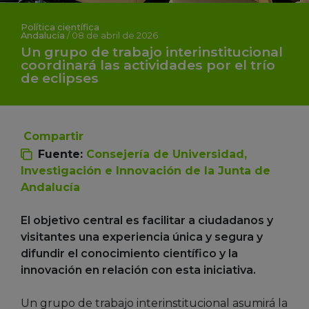
Política científica
Andalucía
/
08 de abril de 2026
Un grupo de trabajo interinstitucional
coordinará las actividades por el trío
de eclipses
Compartir
Fuente:
Consejería de Universidad,
Investigación e Innovación de la Junta de
Andalucía
El objetivo central es facilitar a ciudadanos y
visitantes una experiencia única y segura y
difundir el conocimiento científico y la
innovación en relación con esta iniciativa.
Un grupo de trabajo interinstitucional asumirá la