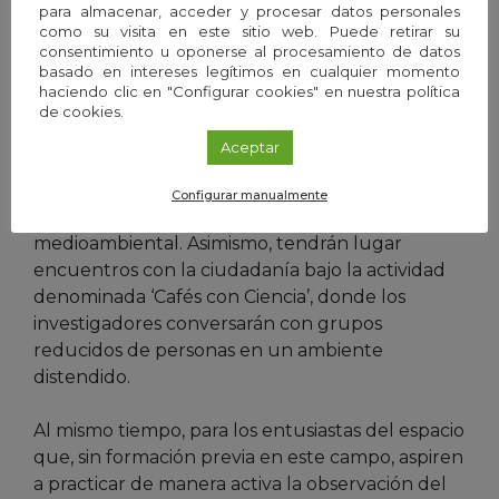
para almacenar, acceder y procesar datos personales
centros de profesorado (CEP) y la Red Andaluza
como su visita en este sitio web. Puede retirar su
de Centros STEAM.
consentimiento u oponerse al procesamiento de datos
basado en intereses legítimos en cualquier momento
haciendo clic en "Configurar cookies" en nuestra política
Participación ciudadana y arte
de cookies.
También habrá proyectos de Ciencia
Aceptar
Ciudadana que faciliten la participación activa
de la sociedad en cuestiones relacionadas con la
Configurar manualmente
protección del cielo oscuro y la sostenibilidad
medioambiental. Asimismo, tendrán lugar
encuentros con la ciudadanía bajo la actividad
denominada ‘Cafés con Ciencia’, donde los
investigadores conversarán con grupos
reducidos de personas en un ambiente
distendido.
Al mismo tiempo, para los entusiastas del espacio
que, sin formación previa en este campo, aspiren
a practicar de manera activa la observación del