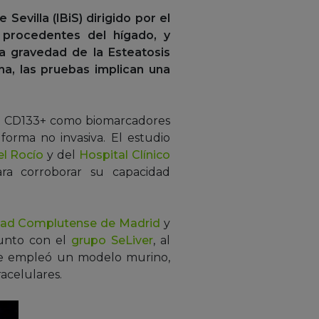
Sevilla (IBiS) dirigido por el
 procedentes del hígado, y
a gravedad de la Esteatosis
ha, las pruebas implican una
AM+ CD133+ como biomarcadores
 forma no invasiva. El estudio
el Rocío
y del
Hospital Clínico
ra corroborar su capacidad
dad Complutense de Madrid
y
junto con el
grupo SeLiver
, al
 se empleó un modelo murino,
racelulares.