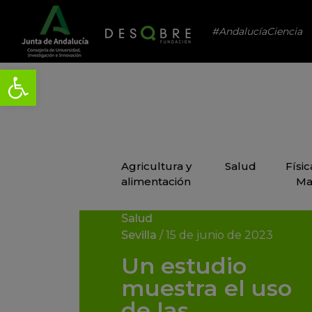
#AndalucíaCiencia
Agricultura y
Salud
Físi
alimentación
Ma
Salud
Sevilla
/
15 de junio de 2023
Un estudio
muestra el uso
de las