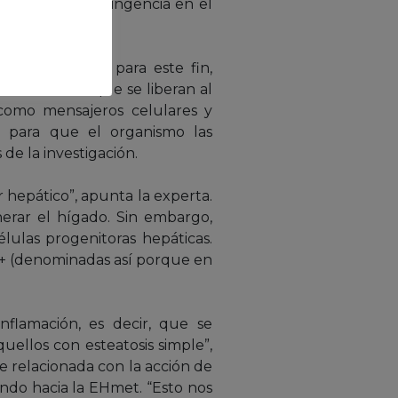
medidas de contingencia en el
extracelulares para este fin,
 las células que se liberan al
 como mensajeros celulares y
n para que el organismo las
de la investigación.
 hepático”, apunta la experta.
nerar el hígado. Sin embargo,
lulas progenitoras hepáticas.
3+ (denominadas así porque en
nflamación, es decir, que se
ellos con esteatosis simple”,
te relacionada con la acción de
ndo hacia la EHmet. “Esto nos