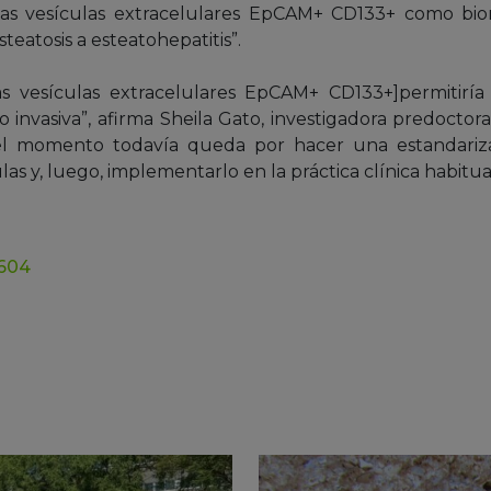
tas vesículas extracelulares EpCAM+ CD133+ como bi
steatosis a esteatohepatitis”.
s vesículas extracelulares EpCAM+ CD133+]permitiría 
 invasiva”, afirma Sheila Gato, investigadora predoctora
 el momento todavía queda por hacer una estandariz
as y, luego, implementarlo en la práctica clínica habitual
5604