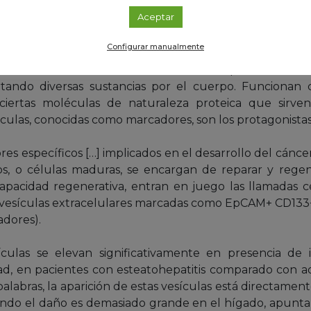
ico antes de que ocurra, lo antes posible, para poner 
Aceptar
Configurar manualmente
 han comprobado la posibilidad de usar las vesículas 
vasivas. Dichas vesículas son estructuras procedentes de
tando diversas sustancias por el cuerpo. Funcionan
ertas moléculas de naturaleza proteica que sirve
culas, conocidas como marcadores, son los protagonistas 
 específicos […] implicados en el desarrollo del cáncer
os, o células maduras, se encargan de reparar y rege
acidad regenerativa, entran en juego las llamadas cé
as vesículas extracelulares marcadas como EpCAM+ CD13
adores).
culas se elevan significativamente en presencia de i
, en pacientes con esteatohepatitis comparado con aqu
palabras, la aparición de estas vesículas está directamen
uando el daño es demasiado grande en el hígado, apunta