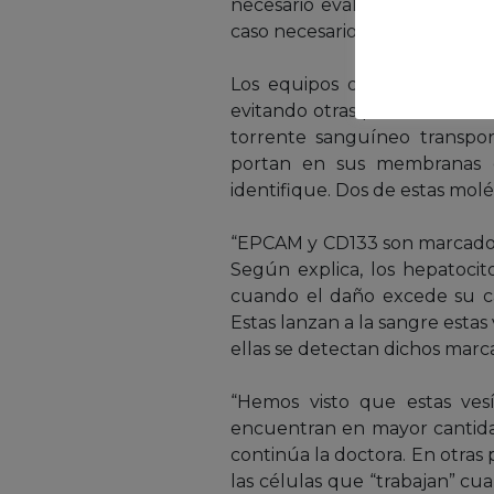
necesario evaluar un pronóst
caso necesario.
Los equipos de investigación
evitando otras pruebas más in
torrente sanguíneo transpor
portan en sus membranas ci
identifique. Dos de estas molé
“EPCAM y CD133 son marcadores
Según explica, los hepatocit
cuando el daño excede su cap
Estas lanzan a la sangre est
ellas se detectan dichos marc
“Hemos visto que estas vesí
encuentran en mayor cantidad
continúa la doctora. En otras 
las células que “trabajan” c