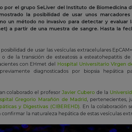
 por el grupo SeLiver del Instituto de Biomedicina de 
ostrado la posibilidad de usar unos marcadores
mo un método no invasivo para detectar y evaluar l
t) a partir de una muestra de sangre. Hasta la fec
a posibilidad de usar las vesículas extracelulares EpC
o de la transición de esteatosis a esteatohepatitis de
pacientes con EHmet del
Hospital Universitario Virgen d
reviamente diagnosticados por biopsia hepática pa
han colaborado el profesor
Javier Cubero
de la
Universi
spital Gregorio Marañón de Madrid
, pertenecientes, 
áticas y Digestivas (CIBEREHD)
. En la colaboración
 confirmar la naturaleza hepática de estas vesículas ext