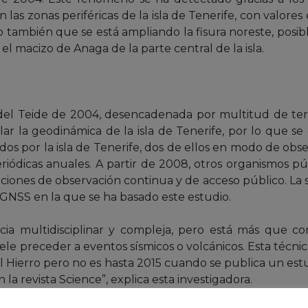
las zonas periféricas de la isla de Tenerife, con valores
o también que se está ampliando la fisura noreste, posi
el macizo de Anaga de la parte central de la isla.
ica del Teide de 2004, desencadenada por multitud de t
ar la geodinámica de la isla de Tenerife, por lo que se e
dos por la isla de Tenerife, dos de ellos en modo de obs
iódicas anuales. A partir de 2008, otros organismos pú
aciones de observación continua y de acceso público. La
SS en la que se ha basado este estudio.
ncia multidisciplinar y compleja, pero está más que c
uele preceder a eventos sísmicos o volcánicos. Esta técnic
El Hierro pero no es hasta 2015 cuando se publica un est
la revista Science”, explica esta investigadora.