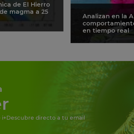
ica de El Hierro
 de magma a 25
Analizan en la A
comportamiento 
en tiempo real
a
r
 i+Descubre directo a tu email