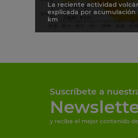
La reciente actividad volcán
explicada por acumulación
km
Suscríbete a nuestr
Newslette
y recibe el mejor contenido de