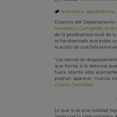
cinemática
,
geodinámica
Expertos del Departamento d
Geodesia y Cartografía de la
de la geodinámica local de la
se ha observado que existe un
la acción de una falla entre am
“Los valores de desplazamiento
que frente a la distancia qu
fuera latente este acercami
podrían aparecer nuevos ele
Cristina Torrecillas
.
Lo que sí es una realidad hoy
Teide tras la crisis volcáni