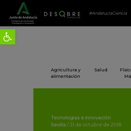
#AndalucíaCiencia
Agricultura y
Salud
Físi
alimentación
Ma
Tecnologías e innovación
Sevilla
/
31 de octubre de 2018