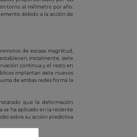
 en torno al milímetro por año.
blemente debido a la acción de
erremotos de escasa magnitud,
stablecen, inicialmente, siete
ervación continua y el resto en
blicos implantan siete nuevos
 suma de ambas redes forma la
onstatado que la deformación
a se ha aplicado en la reciente
udio sobre su acción predictiva