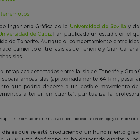
,
terremotos
e Ingeniería Gráfica de la
Universidad de Sevilla
y de
 Universidad de Cádiz
han publicado un estudio en el qu
 isla de Tenerife. Aunque el comportamiento entre islas n
 acercamiento entre las islas de Tenerife y Gran Canaria
bas islas.
 intraplaca detectados entre la Isla de Tenerife y Gran C
e separa ambas islas (aproximadamente 64 km), pasarí
ento que podría deberse a un posible movimiento de 
mentos a tener en cuenta”, puntualiza la profesora 
Mapa de deformación cinemática de Tenerife (extensión en rojo y compresión e
 día es que se está produciendo un hundimiento gravita
ca de 2004. Este fenómeno se ha detectado gracias a los