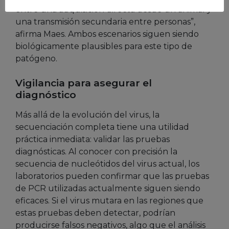
entre una adquisición directa desde un animal y
una transmisión secundaria entre personas”,
afirma Maes. Ambos escenarios siguen siendo
biológicamente plausibles para este tipo de
patógeno.
Vigilancia para asegurar el
diagnóstico
Más allá de la evolución del virus, la
secuenciación completa tiene una utilidad
práctica inmediata: validar las pruebas
diagnósticas. Al conocer con precisión la
secuencia de nucleótidos del virus actual, los
laboratorios pueden confirmar que las pruebas
de PCR utilizadas actualmente siguen siendo
eficaces. Si el virus mutara en las regiones que
estas pruebas deben detectar, podrían
producirse falsos negativos, algo que el análisis