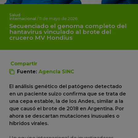
Salud
Internacional
/
11 de mayo de 2026
Secuenciado el genoma completo del
hantavirus vinculado al brote del
crucero MV Hondius
Compartir
Fuente:
Agencia SINC
El análisis genético del patógeno detectado
en un paciente suizo confirma que se trata de
una cepa estable, la de los Andes, similar a la
que causó el brote de 2018 en Argentina. Por
ahora se descartan mutaciones inusuales o
híbridos virales.