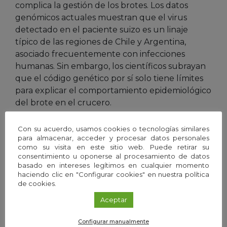
complica la gestión de los brotes. Los datos
genómicos actuales muestran que el virus
detectado en el paciente suizo es un linaje
típico de las regiones de Chile y Argentina,
asociado frecuentemente con infecciones
humanas. Sin embargo, los científicos subrayan
que el código genético por sí solo tiene límites
para explicar el comportamiento epidemiológico
del brote en el crucero.
Piet Maes, presidente electo de la Sociedad
Con su acuerdo, usamos cookies o tecnologías similares
para almacenar, acceder y procesar datos personales
Internacional de Hantavirus, señala al SMC que
como su visita en este sitio web. Puede retirar su
las longitudes de las ramas en el árbol
consentimiento u oponerse al procesamiento de datos
filogenético confirman un evento de
basado en intereses legítimos en cualquier momento
haciendo clic en "Configurar cookies" en nuestra política
transmisión reciente.
de cookies.
“Aunque los hallazgos no indican la aparición de
Aceptar
una cepa fundamentalmente nueva, los datos
Configurar manualmente
genómicos por sí solos no pueden distinguir