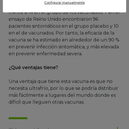
Configurar manualmente
infectados sintomáticos en el grupo placebo
frente a 14 en el grupo de los vacunados. Y en el
ensayo de Reino Unido encontraron 96
pacientes sintomáticos en el grupo placebo y 10
en el de vacunados. Por tanto, la eficacia de la
vacuna se ha estimado en alrededor de un 90 %
en prevenir infección sintomática, y más elevada
en prevenir enfermedad severa.
¿Qué ventajas tiene?
Una ventaja que tiene esta vacuna es que no
necesita ultrafrío, por lo que se podría distribuir
más fácilmente a lugares del mundo donde es
difícil que lleguen otras vacunas.