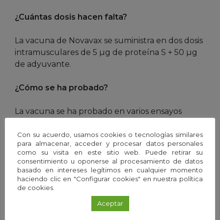
¿Cuántas dosis hacen falta?
La vacuna de Novavax se suministra en dos dosis
intramusculares de 5 µg de proteína S + 50 µg
de adyuvante.
¿Cómo se ha probado?
La vacuna se ha probado en varios ensayos
clínicos en Reino Unido, EE UU y México, en total
comparando más de 24.000 vacunados con más
Con su acuerdo, usamos cookies o tecnologías similares
para almacenar, acceder y procesar datos personales
de 15.000 receptores de placebo. En los ensayos
como su visita en este sitio web. Puede retirar su
clínicos han participado personas de entre 18 y
consentimiento u oponerse al procesamiento de datos
64 años y de más de 65 años.
basado en intereses legítimos en cualquier momento
haciendo clic en "Configurar cookies" en nuestra política
de cookies.
¿Qué eficacia ha tenido en los ensayos?
Aceptar
En el ensayo de EE UU y México encontraron 63