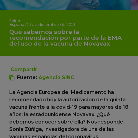
Salud
España
/
21 de diciembre de 2021
Qué sabemos sobre la
recomendación por parte de la EMA
del uso de la vacuna de Novavax
Compartir
Fuente:
Agencia SINC
La Agencia Europea del Medicamento ha
recomendado hoy la autorización de la quinta
vacuna frente a la covid-19 para mayores de 18
años: la estadounidense Novavax. ¿Qué
debemos conocer sobre ella? Nos responde
Sonia Zúñiga, investigadora de una de las
vacunas españolas del coronavirus.