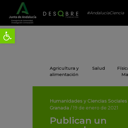
#AndalucíaCiencia
Agricultura y
Salud
Físi
alimentación
Ma
Humanidades y Ciencias Sociales
Granada
/
19 de enero de 2021
Publican un