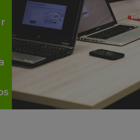
r
a
os