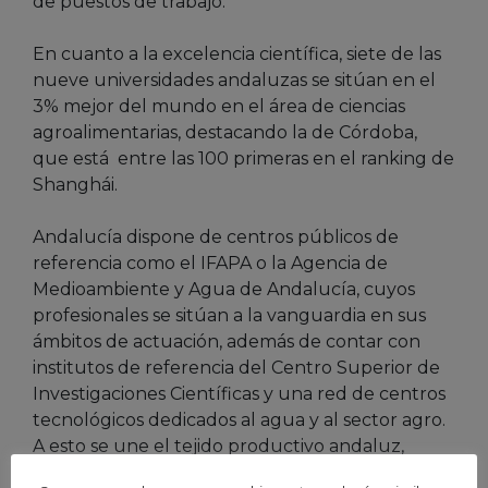
de puestos de trabajo.
En cuanto a la excelencia científica, siete de las
nueve universidades andaluzas se sitúan en el
3% mejor del mundo en el área de ciencias
agroalimentarias, destacando la de Córdoba,
que está entre las 100 primeras en el ranking de
Shanghái.
Andalucía dispone de centros públicos de
referencia como el IFAPA o la Agencia de
Medioambiente y Agua de Andalucía, cuyos
profesionales se sitúan a la vanguardia en sus
ámbitos de actuación, además de contar con
institutos de referencia del Centro Superior de
Investigaciones Científicas y una red de centros
tecnológicos dedicados al agua y al sector agro.
A esto se une el tejido productivo andaluz,
donde el sector primario tiene un gran peso y