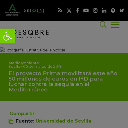
Medioambiente
Sevilla
/
05 de marzo de 2018
El proyecto Prima movilizará este año
50 millones de euros en I+D para
luchar contra la sequía en el
Mediterráneo
Compartir
Fuente:
Universidad de Sevilla