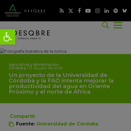
Agricultura y alimentación
Córdoba
/
13 de julio de 2018
Un proyecto de la Universidad de
Córdoba y la FAO intenta mejorar la
productividad del agua en Oriente
Próximo y el norte de África
Compartir
Fuente:
Universidad de Córdoba