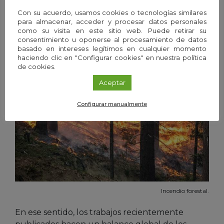
muertos son rutinariamente retirados de los
Con su acuerdo, usamos cookies o tecnologías similares
bosques”, explica Leverkus.
para almacenar, acceder y procesar datos personales
como su visita en este sitio web. Puede retirar su
consentimiento u oponerse al procesamiento de datos
basado en intereses legítimos en cualquier momento
haciendo clic en "Configurar cookies" en nuestra política
de cookies.
Aceptar
Configurar manualmente
Incendio forestal.
En ese sentido, los trabajos recientemente