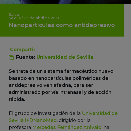
Salud
Sevilla
/
03 de abril de 2019
Nanopartículas como antidepresivo
Compartir
Fuente:
Universidad de Sevilla
Se trata de un sistema farmacéutico nuevo,
basado en nanopartículas poliméricas del
antidepresivo venlafaxina, para ser
administrado por vía intranasal y de acción
rápida.
El grupo de investigación de la
Universidad de
Sevilla
I+DNanoMed
, dirigido por la
profesora
Mercedes Fernández Arévalo
, ha