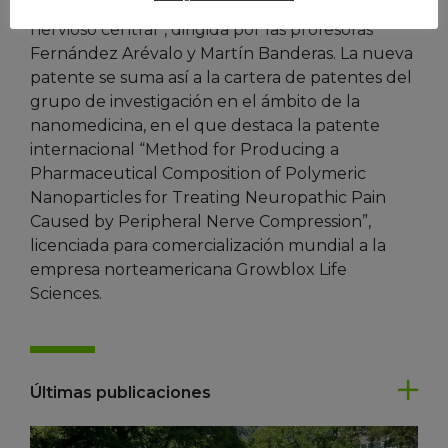
para vehiculizar activos farmacéuticos al sistema
nervioso central”, dirigida por las profesoras
Fernández Arévalo y Martín Banderas. La nueva
patente se suma así a la cartera de patentes del
grupo de investigación en el ámbito de la
nanomedicina, en el que destaca la patente
internacional “Method for Producing a
Pharmaceutical Composition of Polymeric
Nanoparticles for Treating Neuropathic Pain
Caused by Peripheral Nerve Compression”,
licenciada para comercialización mundial a la
empresa norteamericana Growblox Life
Sciences.
Últimas publicaciones