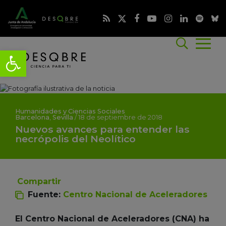
Humanidades y Ciencias Sociales
Barcelona
,
Sevilla
/
18 de septiembre de 2018
Nuevos avances para entender las
necrópolis del Neolítico
Compartir
Fuente:
Centro Nacional de Aceleradores
El Centro Nacional de Aceleradores (CNA) ha