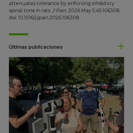
attenuates tolerance by enforcing inhibitory
spinal tone in rats.
J Pain.
2026 May 5;45:106308.
doi: 10.1016/j.jpain.2026.106308
Últimas publicaciones