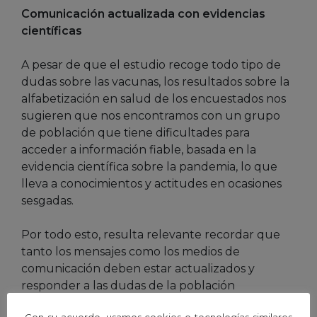
Comunicación actualizada con evidencias
científicas
A pesar de que el estudio recoge todo tipo de
dudas sobre las vacunas, los resultados sobre la
alfabetización en salud de los encuestados nos
sugieren que nos encontramos con un grupo
de población que tiene dificultades para
acceder a información fiable, basada en la
evidencia científica sobre la pandemia, lo que
lleva a conocimientos y actitudes en ocasiones
sesgadas.
Por todo esto, resulta relevante recordar que
tanto los mensajes como los medios de
comunicación deben estar actualizados y
responder a las dudas de la población
únicamente con evidencia científica. Por
Con su acuerdo, usamos cookies o tecnologías similares