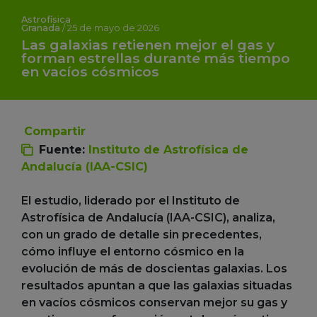
Astrofísica
Granada
/
25 de mayo de 2026
Las galaxias retienen mejor el gas y
forman estrellas durante más tiempo
en vacíos cósmicos
Compartir
Fuente:
Instituto de Astrofísica de
Andalucía (IAA-CSIC)
El estudio, liderado por el Instituto de
Astrofísica de Andalucía (IAA-CSIC), analiza,
con un grado de detalle sin precedentes,
cómo influye el entorno cósmico en la
evolución de más de doscientas galaxias. Los
resultados apuntan a que las galaxias situadas
en vacíos cósmicos conservan mejor su gas y