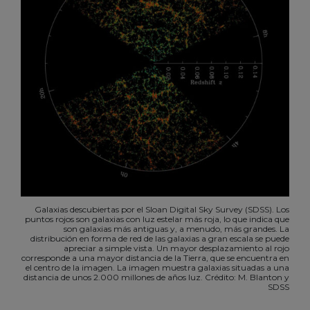
Galaxias descubiertas por el Sloan Digital Sky Survey (SDSS). Los
puntos rojos son galaxias con luz estelar más roja, lo que indica que
son galaxias más antiguas y, a menudo, más grandes. La
distribución en forma de red de las galaxias a gran escala se puede
apreciar a simple vista. Un mayor desplazamiento al rojo
corresponde a una mayor distancia de la Tierra, que se encuentra en
el centro de la imagen. La imagen muestra galaxias situadas a una
distancia de unos 2.000 millones de años luz. Crédito: M. Blanton y
SDSS