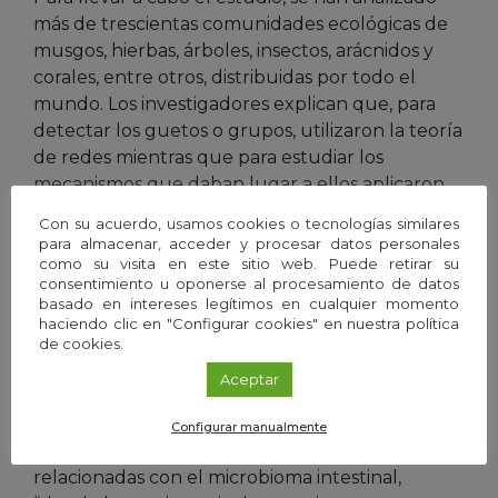
más de trescientas comunidades ecológicas de
musgos, hierbas, árboles, insectos, arácnidos y
corales, entre otros, distribuidas por todo el
mundo. Los investigadores explican que, para
detectar los guetos o grupos, utilizaron la teoría
de redes mientras que para estudiar los
mecanismos que daban lugar a ellos aplicaron
simulaciones numéricas. Los resultados de estas
Con su acuerdo, usamos cookies o tecnologías similares
simulaciones constatan que la agrupación entre
para almacenar, acceder y procesar datos personales
especies poco abundantes es necesaria para
como su visita en este sitio web. Puede retirar su
consentimiento u oponerse al procesamiento de datos
explicar los patrones de coexistencia observados
basado en intereses legítimos en cualquier momento
a escala mundial. Estos hallazgos pueden tener
haciendo clic en "Configurar cookies" en nuestra política
profundas implicaciones para la comprensión de
de cookies.
la formación de las comunidades ecológicas.
Aceptar
Entre sus aplicaciones, los expertos destacan la
planificación de la conservación o incluso el
Configurar manualmente
estudio de enfermedades humanas
relacionadas con el microbioma intestinal,