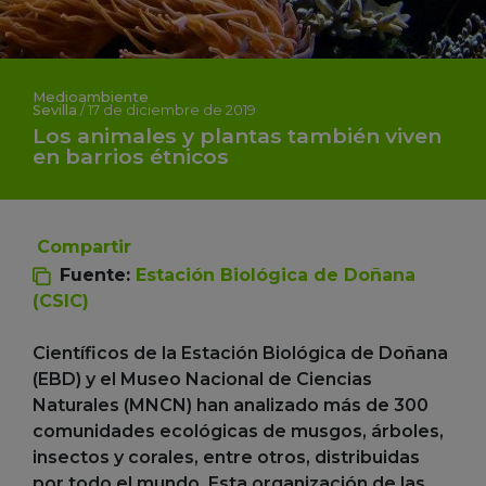
Medioambiente
Sevilla
/
17 de diciembre de 2019
Los animales y plantas también viven
en barrios étnicos
Compartir
Fuente:
Estación Biológica de Doñana
(CSIC)
Científicos de la Estación Biológica de Doñana
(EBD) y el Museo Nacional de Ciencias
Naturales (MNCN) han analizado más de 300
comunidades ecológicas de musgos, árboles,
insectos y corales, entre otros, distribuidas
por todo el mundo. Esta organización de las