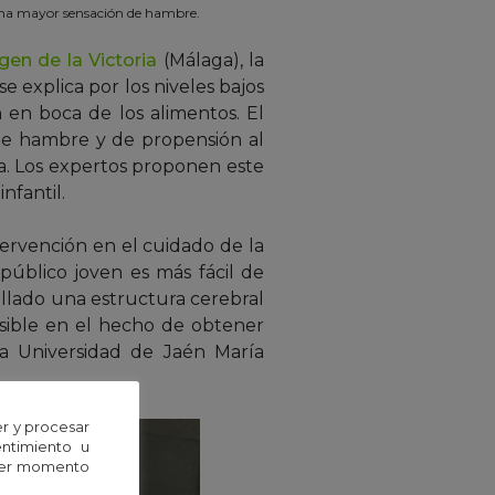
 una mayor sensación de hambre.
gen de la Victoria
(Málaga), la
e explica por los niveles bajos
 en boca de los alimentos. El
e hambre y de propensión al
la. Los expertos proponen este
nfantil.
tervención en el cuidado de la
público joven es más fácil de
llado una estructura cerebral
isible en el hecho de obtener
la Universidad de Jaén María
r y procesar
entimiento u
uier momento