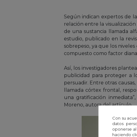
Según indican expertos de l
relación entre la visualizació
de una sustancia llamada alf
estudio, publicado en la revi
sobrepeso, ya que los niveles
compuesto como factor diana e
Así, los investigadores plant
publicidad para proteger a l
persuadir. Entre otras causa
llamada córtex frontal, resp
una gratificación inmediata”,
Moreno, autora del artículo.
Con su acue
datos perso
oponerse al
haciendo cli