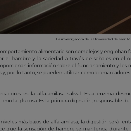
La investigadora de la Universidad de Jaén Ma
comportamiento alimentario son complejos y engloban fac
r el hambre y la saciedad a través de señales en el 
 proporcionan información sobre el funcionamiento y los
s y, por lo tanto, se pueden utilizar como biomarcadore
rcadores es la alfa-amilasa salival. Esta enzima de
mo la glucosa. Es la primera digestión, responsable de 
veles más bajos de alfa-amilasa, la digestión será lenta
ace que la sensación de hambre se mantenga durante 