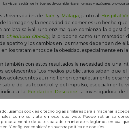
La visualización de imágenes de comida rica en grasas y azúcares provoca
as Universidades de
Jaén
y
Málaga
, junto al
Hospital Vir
n de la imagen y la necesidad de comer es un hecho que s
a-amilasa salival, una enzima que comienza la digestión
sta
Childhood Obesity
, la propone como un marcador d
 de apetito y los cambios en los mismos dependen de el
n los tratamientos de la obesidad, especialmente en la i
ean también con estos resultados la necesidad de una in
os adolescentes.“Los medios publicitarios saben que el 
s, los adolescentes aún no tienen completamente desarro
onsable del autocontrol y del impulso, especialmente v
 indica a la
Fundación Descubre
la investigadora de 
rdo, usamos cookies o tecnologías similares para almacenar, accede
nales como su visita en este sitio web. Puede retirar su cons
 procesamiento de datos basado en intereses legítimos en cualq
c en "Configurar cookies" en nuestra política de cookies.