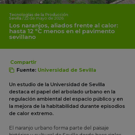
Tecnologías de la Producción
Sevilla
/
22 de mayo de 2026
Los naranjos, aliados frente al calor:
hasta 12 ºC menos en el pavimento
sevillano
Compartir
Fuente:
Universidad de Sevilla
Un estudio de la Universidad de Sevilla
destaca el papel del arbolado urbano en la
regulación ambiental del espacio público y en
la mejora de la habitabilidad durante episodios
de calor extremo.
El naranjo urbano forma parte del paisaje