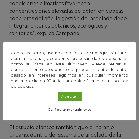
condiciones climáticas favorecen
concentraciones elevadas de polen en épocas
concretas del año, la gestión del arbolado debe
integrar criterios botánicos, ecológicos y
sanitarios.”, explica Campano.
Regulación microclimática
Con su acuerdo, usamos cookies o tecnologías similares
para almacenar, acceder y procesar datos personales
Además del efecto radiativo, los naranjos, como
como su visita en este sitio web. Puede retirar su
el resto del arbolado urbano, contribuyen
consentimiento u oponerse al procesamiento de datos
mediante la evapotranspiración a refrescar el
basado en intereses legítimos en cualquier momento
haciendo clic en "Configurar cookies" en nuestra política
entorno inmediato. Aunque el descenso directo
de cookies.
de la temperatura del aire asociado a un árbol
Aceptar
aislado es moderado, la continuidad espacial del
arbolado puede amortiguar el fenómeno de isla
Configurar manualmente
de calor urbana.
El estudio plantea también que el naranjo
urbano, dentro del sistema de arbolado de la