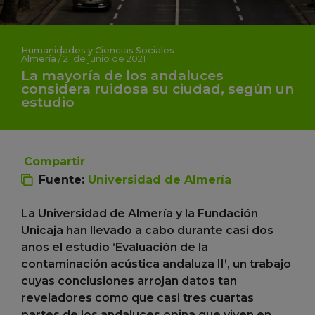
Humanidades y Ciencias Sociales
Almería
/
21 de junio de 2021
La mayoría de los andaluces
considera ruidosa su ciudad, según un
estudio
Compartir
Fuente:
Universidad de Almería
La Universidad de Almería y la Fundación
Unicaja han llevado a cabo durante casi dos
años el estudio ‘Evaluación de la
contaminación acústica andaluza II’, un trabajo
cuyas conclusiones arrojan datos tan
reveladores como que casi tres cuartas
partes de los andaluces opina que viven en