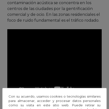
contaminación acústica se concentra en los
centros de las ciudades por la gentrificación
comercial y de ocio. En las zonas residenciales el
foco de ruido fundamental es el tráfico rodado.
Con su acuerdo, usamos cookies o tecnologías similares
para almacenar, acceder y procesar datos personales
como su visita en este sitio web. Puede retirar su
Los objetivos de este estudio han sido conocer la