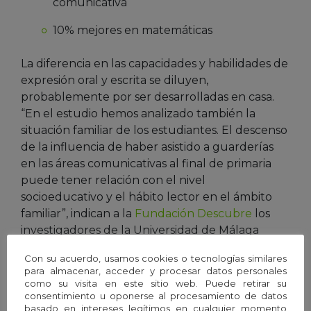
comunicativa
10% mejores en matemáticas
La diferencia en las capacidades y habilidades de
expresión oral y escrita se diluyen,
probablemente por ser desarrolladas en casa.
“En el estudio hemos analizado también la
situación familiar de los estudiantes. El descenso
de la influencia de haber asistido a guarderías
en las áreas comunicativas al final de primaria
puede tener relación con el nivel
socioeducativo y el hábito lector en el ámbito
familiar”, indican a la
Fundación Descubre
los
investigadores de la Universidad de Málaga
Óscar David Marcenaro-Gutiérrez
y Luis
Con su acuerdo, usamos cookies o tecnologías similares
Alejandro López-Agudo, autores del artículo.
para almacenar, acceder y procesar datos personales
como su visita en este sitio web. Puede retirar su
consentimiento u oponerse al procesamiento de datos
basado en intereses legítimos en cualquier momento