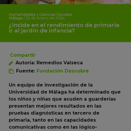
Humanidades y Ciencias Sociales
Málaga
/
22 de enero de 2024
¿Incide en el rendimiento de primaria
ir al jardín de infancia?
Compartir
Autoría: Remedios Valseca
Fuente:
Fundación Descubre
Un equipo de investigación de la
Universidad de Málaga ha determinado que
los niños y niñas que acuden a guarderías
presentan mejores resultados en las
pruebas diagnósticas en tercero de
primaria, tanto en las capacidades
comunicativas como en las lógico-